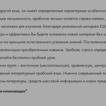
другой язык, он имеет определенные характерные особеннос
ев письменность, арабское письмо читается справа налево,
 несложен для изучения. Благодаря уникальной методике ЕШ
тро и эффективно Вы будете осваивать новый материал без 
на принципе естественного усвоения знаний. Постепенное
реализации приобретенных навыков. Удобная, строго опреде
качайте бесплатно пробный урок.
ских групп – восточную (месопотамскую), аравийскую, цент
диный литературный арабский язык. Именно современный ли
ыком литературы, средств массовой информации и науки пред
ля начинающих"