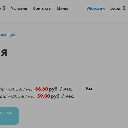
и
Условия
Контакты
Цены
Магазин
Вход
инающих
ля
Вы
й:
66.60
руб. / мес.
74.00 руб / мес
ой:
59.00
руб. / мес.
74.00 руб / мес
й урок