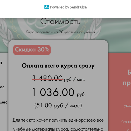
Powered by SendPulse
Стоимость
Курс рассчитан на 20 месяцев обучения
Скидка 30%
а
Оплата всего курса сразу
Б
1 480.00
руб / мес
пр
мес
1 036.00
руб.
 мес
(51.80 руб / мес)
ука
Для тех кто хочет получить единоразово все
бесп
учебные материалы курса, самостоятельно
с