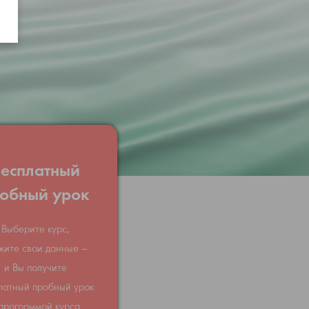
есплатный
обный урок
Выберите курс,
жите свои данные –
и Вы получите
латный пробный урок
 программой курса