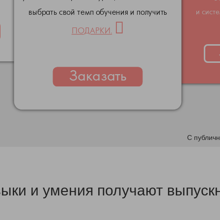
выбрать свой темп обучения и получить
и сист
ПОДАРКИ.
Заказать
С публич
выки и умения получают выпускн