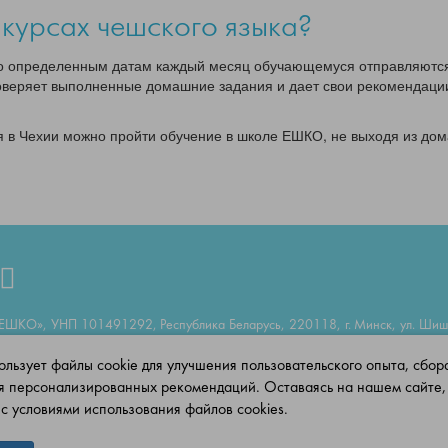
 курсах чешского языка?
 По определенным датам каждый месяц обучающемуся отправляют
оверяет выполненные домашние задания и дает свои рекомендаци
 в Чехии можно пройти обучение в школе ЕШКО, не выходя из дом
ЕШКО», УНП 101491292, Республика Беларусь, 220118, г. Минск, ул. Шишки
я 2014 г. № 101491292, Свидетельство о государственной регистрации изд
льзует файлы cookie для улучшения пользовательского опыта, сбора
 11 августа 2014 г. за № 1/798 о регистрации в качестве издателя; 11
я персонализированных рекомендаций. Оставаясь на нашем сайте,
с условиями использования файлов cookies.
ЕШКО Copyright © 1992-2025