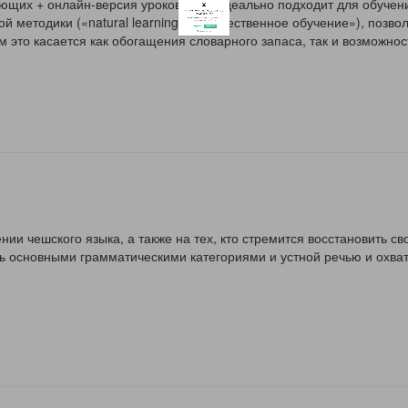
щих + онлайн-версия уроков». Он идеально подходит для обучени
й методики («natural learning» – «естественное обучение»), позв
Разрешите сайту eshko.by отправлять вам
 это касается как обогащения словарного запаса, так и возможнос
уведомления на рабочий стол
Запретить
Разрешить
Powered by SendPulse
ении чешского языка, а также на тех, кто стремится восстановить св
ь основными грамматическими категориями и устной речью и охва