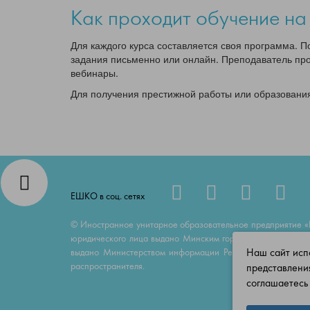
Как проходит обучение на
Для каждого курса составляется своя программа.
задания письменно или онлайн. Преподаватель пр
вебинары.
Для получения престижной работы или образования
ЕШКО в соц. сетях
© Иностранное унитарное образовательное предприятие «
юридического лица выдано Минским горисполкомом 23 июн
Наш сайт испо
выдано Министерством информации Республики Беларусь
распространителя.
представлени
соглашаетесь 