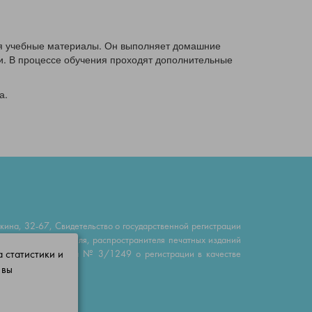
ся учебные материалы. Он выполняет домашние
и. В процессе обучения проходят дополнительные
а.
на, 32-67, Свидетельство о государственной регистрации
ателя, изготовителя, распространителя печатных изданий
 статистики и
 апреля 2016 г. за № 3/1249 о регистрации в качестве
 вы