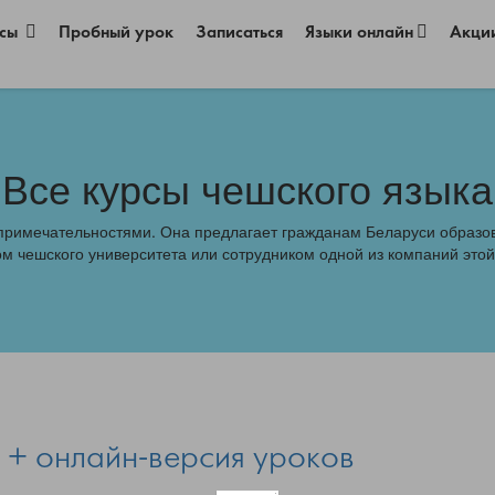
рсы
Пробный урок
Записаться
Языки онлайн
Акци
Все курсы чешского языка
топримечательностями. Она предлагает гражданам Беларуси образо
ом чешского университета или сотрудником одной из компаний этой
Хотите получать персональные
 + онлайн-версия уроков
предложения?