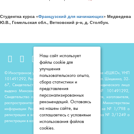
Студентка курса «
Французский для начинающих
» Медведева
Ю.В., Гомельская обл., Ветковский р-н, д. Столбун.
Наш сайт использует
файлы cookie для
улучшения
© Иностранное унитарное образовательное предприятие «ЕШКО», УНП
пользовательского опыта,
101491292, Республика Беларусь, 220118, г. Минск, ул. Шишкина, 32-
сбора статистики и
67, Свидетельство о государственной регистрации юридического лица
представления
выдано Минским горисполкомом 23 июня 2014 г. № 101491292,
персонализированных
Свидетельство о государственной регистрации издателя, изготовителя,
рекомендаций. Оставаясь
распространителя печатных изданий выдано Министерством
на нашем сайте, вы
информации Республики Беларусь 11 августа 2014 г. за № 1/798 о
соглашаетесь с условиями
регистрации в качестве издателя; 11 апреля 2016 г. за № 3/1249 о
регистрации в качестве распространителя.
использования файлов
cookies.