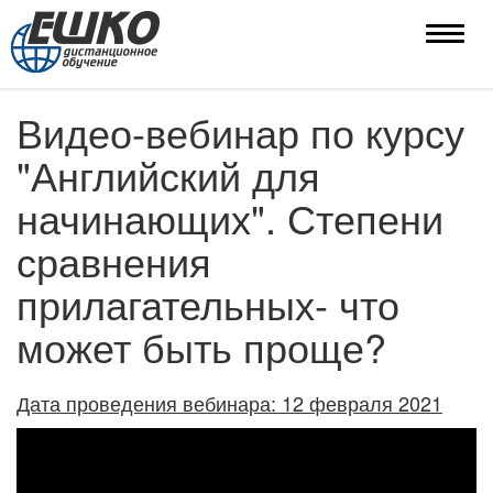
Toggle
naviga
Видео-вебинар по курсу
"Английский для
начинающих". Степени
сравнения
прилагательных- что
может быть проще?
Дата проведения вебинара: 12 февраля 2021