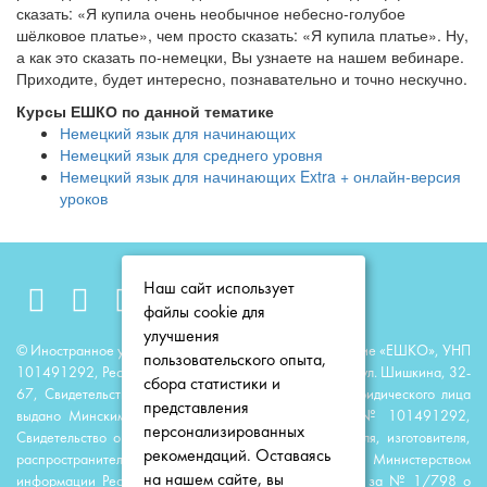
сказать: «Я купила очень необычное небесно-голубое
шёлковое платье», чем просто сказать: «Я купила платье». Ну,
а как это сказать по-немецки, Вы узнаете на нашем вебинаре.
Приходите, будет интересно, познавательно и точно нескучно.
Курсы ЕШКО по данной тематике
Немецкий язык для начинающих
Немецкий язык для среднего уровня
Немецкий язык для начинающих Extra + онлайн-версия
уроков
Наш сайт использует
файлы cookie для
улучшения
© Иностранное унитарное образовательное предприятие «ЕШКО», УНП
пользовательского опыта,
101491292, Республика Беларусь, 220118, г. Минск, ул. Шишкина, 32-
сбора статистики и
67, Свидетельство о государственной регистрации юридического лица
представления
выдано Минским горисполкомом 23 июня 2014 г. № 101491292,
персонализированных
Свидетельство о государственной регистрации издателя, изготовителя,
рекомендаций. Оставаясь
распространителя печатных изданий выдано Министерством
на нашем сайте, вы
информации Республики Беларусь 11 августа 2014 г. за № 1/798 о