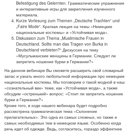
Befestigung des Gelernten. Грамматические упражнения
и интерактивные игры для закрепления изученного
материала.
Kurze Vorlesung zum Themen „Deutsche Trachten“ und
„Faire Mode“. Краткая лекция на темы «Немецкие
национальные костюмы» и «Устойчивая мода».
Diskussion zum Thema „Muslimische Frauen in
Deutschland. Sollte man das Tragen von Burka in
Deutschland verbieten?“ Дискуссия на тему
«Мусульманские женщины в Германии. Следует ли
запретить ношение бурки в Германии?»
На данном вебинаре Вы сможете расширить свой словарный
запас и узнать много любопытной информации про немецкие
национальные костюмы. Мы поговорим о такой модной в наш
«сознательный век» теме, как «Устойчивая мода», а также
обсудим «остренький» вопрос: «Стоит ли запретить ношение
бурки в Германии?»
Кроме того, в ходе нашего вебинара будет подробно
рассмотрена грамматическая тема «Склонение
прилагательных». Это одна из самых сложных, но также и
самых необходимых тем в немецком языке. Особенно когда
речь идет об одежде. Ведь, согласитесь, гораздо эффектнее