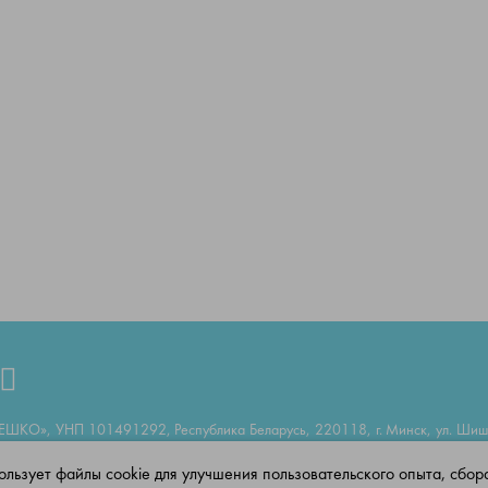
ЕШКО», УНП 101491292, Республика Беларусь, 220118, г. Минск, ул. Шишки
я 2014 г. № 101491292, Свидетельство о государственной регистрации изд
льзует файлы cookie для улучшения пользовательского опыта, сбора
 11 августа 2014 г. за № 1/798 о регистрации в качестве издателя; 11