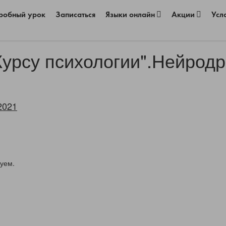
робный урок
Записаться
Языки онлайн
Акции
Усл
Курсу психологии".Нейрод
2021
×
уем.
Хотите получать персональные
предложения?
Разрешите сайту eshko.by отправлять вам
уведомления на рабочий стол
Запретить
Разрешить
Powered by SendPulse