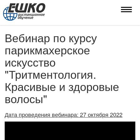
Toggle
naviga
Вебинар по курсу
парикмахерское
искусство
"Тритментология.
Красивые и здоровые
волосы"
Дата проведения вебинара: 27 октября 2022