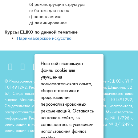
б) реконструкция структуры
в) ботокс для волос
г) нанопластика
д) ламинирование
Курсы ЕШКО по данной тематике
Парикмахерское искусство
Наш сайт использует
файлы cookie для
улучшения
© Иностранное унитарное образовательное предприятие «ЕШКО», УНП
пользовательского опыта,
101491292, Республика Беларусь, 220118, г. Минск, ул. Шишкина, 32-
сбора статистики и
67, Свидетельство о государственной регистрации юридического лица
представления
выдано Минским горисполкомом 23 июня 2014 г. № 101491292,
персонализированных
Свидетельство о государственной регистрации издателя, изготовителя,
рекомендаций. Оставаясь
распространителя печатных изданий выдано Министерством
на нашем сайте, вы
информации Республики Беларусь 11 августа 2014 г. за № 1/798 о
соглашаетесь с условиями
регистрации в качестве издателя; 11 апреля 2016 г. за № 3/1249 о
регистрации в качестве распространителя.
использования файлов