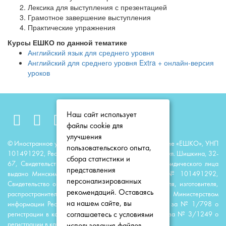
Лексика для выступления с презентацией
Грамотное завершение выступления
Практические упражнения
Курсы ЕШКО по данной тематике
Английский язык для среднего уровня
Английский для среднего уровня Extra + онлайн-версия
уроков
Наш сайт использует
файлы cookie для
улучшения
© Иностранное унитарное образовательное предприятие «ЕШКО», УНП
пользовательского опыта,
101491292, Республика Беларусь, 220118, г. Минск, ул. Шишкина, 32-
сбора статистики и
67, Свидетельство о государственной регистрации юридического лица
представления
выдано Минским горисполкомом 23 июня 2014 г. № 101491292,
персонализированных
Свидетельство о государственной регистрации издателя, изготовителя,
рекомендаций. Оставаясь
распространителя печатных изданий выдано Министерством
на нашем сайте, вы
информации Республики Беларусь 11 августа 2014 г. за № 1/798 о
соглашаетесь с условиями
регистрации в качестве издателя; 11 апреля 2016 г. за № 3/1249 о
регистрации в качестве распространителя.