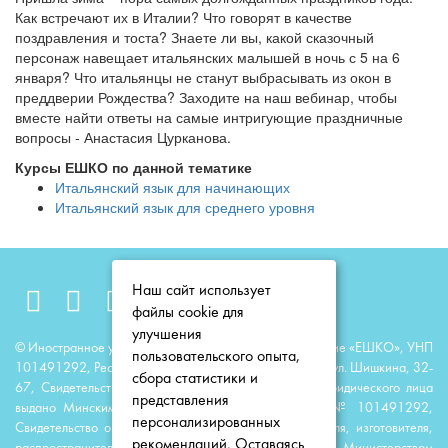
Как встречают их в Италии? Что говорят в качестве
поздравления и тоста? Знаете ли вы, какой сказочный
персонаж навещает итальянских малышей в ночь с 5 на 6
января? Что итальянцы не станут выбрасывать из окон в
преддверии Рождества? Заходите на наш вебинар, чтобы
вместе найти ответы на самые интригующие праздничные
вопросы - Анастасия Цурканова.
Курсы ЕШКО по данной тематике
Итальянский язык для начинающих
Итальянский язык для среднего уровня
Наш сайт использует
файлы cookie для
улучшения
© Иностранное унитарное образовательное предприятие «ЕШКО», УНП
пользовательского опыта,
101491292, Республика Беларусь, 220118, г. Минск, ул. Шишкина, 32-
сбора статистики и
67, Свидетельство о государственной регистрации юридического лица
представления
выдано Минским горисполкомом 23 июня 2014 г. № 101491292,
персонализированных
Свидетельство о государственной регистрации издателя, изготовителя,
рекомендаций. Оставаясь