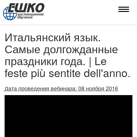
Toggle
naviga
Итальянский язык.
Самые долгожданные
праздники года. | Le
feste più sentite dell'anno.
Дата проведения вебинара: 08 ноября 2016