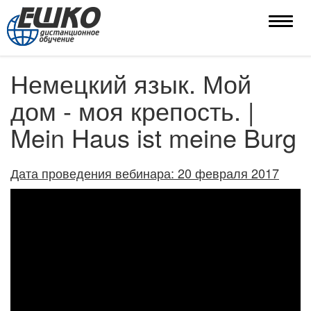
Toggle
naviga
Немецкий язык. Мой
дом - моя крепость. |
Mein Haus ist meine Burg
Дата проведения вебинара: 20 февраля 2017