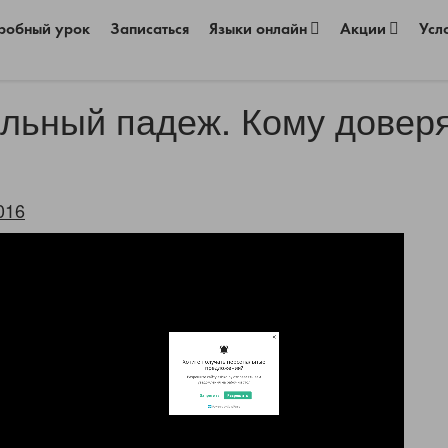
робный урок
Записаться
Языки онлайн
Акции
Усл
льный падеж. Кому доверя
016
Хотите получать персональные
предложения?
Разрешите сайту eshko.by отправлять вам
уведомления на рабочий стол