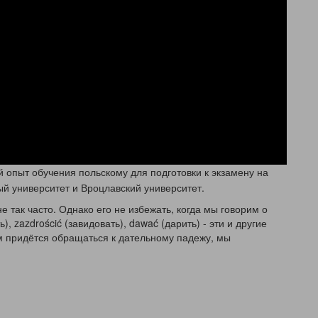
Запретить
Разрешить
Powered by SendPulse
 опыт обучения польскому для подготовки к экзамену на
ый университет и Вроцлавский университет.
 так часто. Однако его не избежать, когда мы говорим о
), zazdrościć (завидовать), dawać (дарить) - эти и другие
ам придётся обращаться к дательному падежу, мы