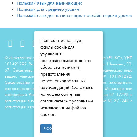
Польский язык для начинающих
Польский для среднего уровня
Польский язык для начинающих + онлайн-версия уроков
Наш сайт использует
файлы cookie для
улучшения
© Иностранное унитарное образовательное предприятие «ЕШКО», УНП
пользовательского опыта,
101491292, Республика Беларусь, 220118, г. Минск, ул. Шишкина, 32-
сбора статистики и
67, Свидетельство о государственной регистрации юридического лица
представления
выдано Минским горисполкомом 23 июня 2014 г. № 101491292,
персонализированных
Свидетельство о государственной регистрации издателя, изготовителя,
рекомендаций. Оставаясь
распространителя печатных изданий выдано Министерством
на нашем сайте, вы
информации Республики Беларусь 11 августа 2014 г. за № 1/798 о
соглашаетесь с условиями
регистрации в качестве издателя; 11 апреля 2016 г. за № 3/1249 о
регистрации в качестве распространителя.
использования файлов
cookies.
ЕШКО Copyright © 1992-2025
Я СОГЛАСЕН