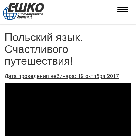
Toggle
naviga
Польский язык.
Счастливого
путешествия!
Дата проведения вебинара: 19 октября 2017