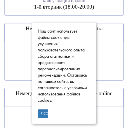
Консультации онлайн
1-й вторник (18.00-20.00)
Немецкий для начинающих Extra
Наш сайт использует
файлы cookie для
улучшения
Консультации по телефону
пользовательского опыта,
1-й вторник (18.00-20.00)
сбора статистики и
представления
Консультации онлайн
персонализированных
1-й вторник (18.00-20.00)
рекомендаций. Оставаясь
на нашем сайте, вы
соглашаетесь с условиями
Немецкий для начинающих Extra + online
использования файлов
cookies.
Консультации по телефону
Я СОГЛАСЕН
1-й вторник (18.00-20.00)