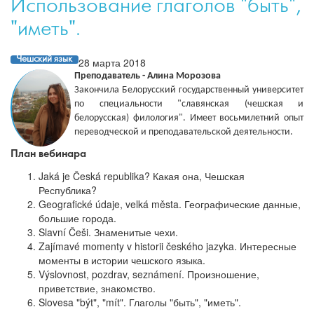
Использование глаголов "быть",
"иметь".
Чешский язык
28 марта 2018
Преподаватель - Алина Морозова
Закончила Белорусский государственный университет
по специальности "славянская (чешская и
белорусская) филология". Имеет восьмилетний опыт
переводческой и преподавательской деятельности.
План вебинара
Jaká je Česká republika? Какая она, Чешская
Республика?
Geografické údaje, velká města. Географические данные,
большие города.
Slavní Češi. Знаменитые чехи.
Zajímavé momenty v historii českého jazyka. Интересные
моменты в истории чешского языка.
Výslovnost, pozdrav, seznámení. Произношение,
приветствие, знакомство.
Slovesa "být", "mít". Глаголы "быть", "иметь".